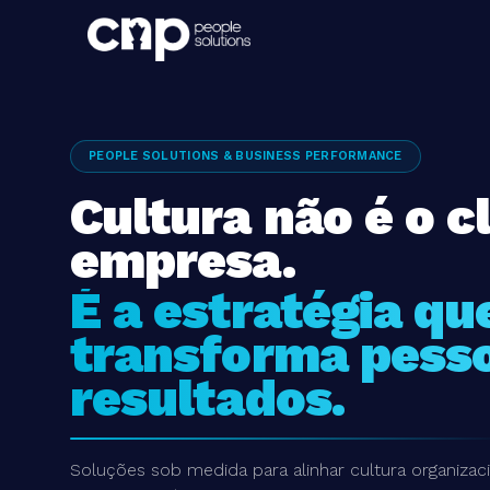
PEOPLE SOLUTIONS & BUSINESS PERFORMANCE
IMERSÃO PRESENCIAL
Cultura não é o c
Cultura na Prátic
empresa.
A imersão que
É a estratégia qu
transforma líder
transforma pess
construtores de 
resultados.
Três dias intensivos com metodologia proprietária, 
imediata no seu negócio.
Soluções sob medida para alinhar cultura organizac