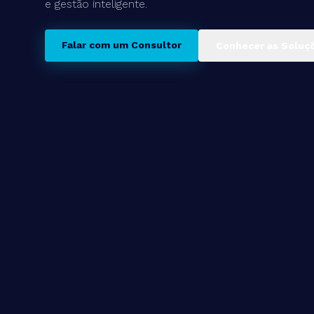
e gestão inteligente.
Conhecer a Imersão
Conhecer as Soluções
Falar com um Consultor
Conhecer as Soluç